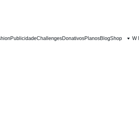
shion
Publicidade
Challenges
Donativos
Planos
Blog
Shop
W 