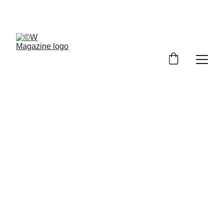
O Futuro Precisa de Informação 
Sustentável
O teu donativo apoia jornalismo responsável e dá 
voz a quem protege o planeta. Cada contribuição 
conta para criar impacto real. 
Apoia a missão da W 
Magazine