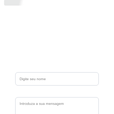
Assine ©W Magazine
Digite o seu e-mail*
Envie-nos uma mensagem*