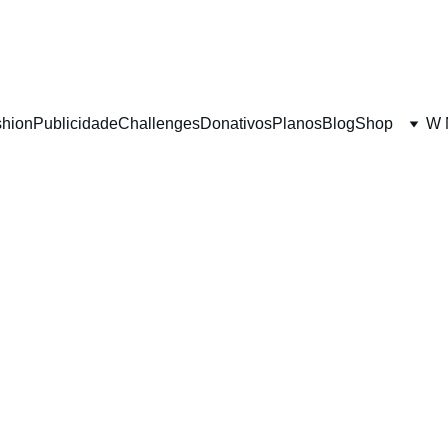
shion
Publicidade
Challenges
Donativos
Planos
Blog
Shop
W 